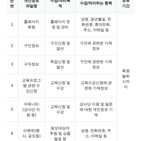
순
개인정보
수집/처리목
보유
수집/처리하는 항목
번
파일명
적
기간
성명, 생년월일, 전
홈페이지
홈페이지 운
1
화번호, 휴대전화,
회원
영 및 관리
주소, 이메일 등
구인신청 및
구인에 관련된 기재
2
구인정보
알선
정보
취업신청 및
구인에 관련된 기재
3
구직정보
알선
정보
회원
탈퇴
교육프로그
시까
교육신청 및
교육수강신청에 관
4
램 관련 수
지
수강
련된 기재정보
강신청
커뮤니티
강사단 지원 및 질문
교육신청 및
5
(강사단 지
에 대한 개인정보 기
수강
원 등)
재
응모대상자
이벤트(행
성명, 전화번호, 주
6
추첨 및 상품
사, 공모등)
소, 이메일 등
발송 등