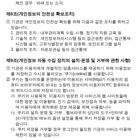
체인 경우 : 파쇄 또는 소각
제8조(개인정보의 안전성 확보조치)
①
기관은 개인정보의 안전성 확보를 위해 다음과 같은 조치를 취하고
있습니다.
1.
관리적 조치 : 내부관리계획 수립․시행, 정기적 직원 교육 등
2.
기술적 조치 : 개인정보처리시스템 등의 접근권한 관리, 접근통제
시스템 설치, 고유식별정보 등의 암호화, 보안프로그램 설치
3.
물리적 조치 : 자료보관실 등의 접근통제
제9조(개인정보 자동 수집 장치의 설치∙운영 및 거부에 관한 사항)
①
기관은 이용자에게 개별적인 맞춤서비스를 제공하기 위해 이용정보
를 저장하고 수시로 불러오는 ‘쿠기(cookie)’를 사용합니다.
②
쿠키는 웹사이트를 운영하는데 이용되는 서버(http)가 이용자의 컴
퓨터 브라우저에게 보내는 소량의 정보이며 이용자의 PC 컴퓨터내
의 하드디스크에 저장되기도 합니다.
가.
쿠키의 사용목적: 이용자가 방문한 각 서비스와 웹 사이트들에
대한 방문 및 이용형태, 인기 검색어, 보안접속 여부, 등을 파악하
여 이용자에게 최적화된 정보 제공을 위해 사용됩니다.
나.
쿠키의 설치∙운영 및 거부 : 웹브라우저 상단의 도구>인터넷 옵
션>개인정보 메뉴의 옵션 설정을 통해 쿠키 저장을 거부 할 수 있
습니다.
다.
쿠키 저장을 거부할 경우 로그인이 필요한 기관의 서비스 이용에
제한이 있을 수 있습니다.