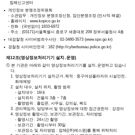
침해신고센터
개인정보 분쟁조정위원회
-
소관업무 : 개인정보 분쟁조정신청, 집단분쟁조정 (민사적 해결)
-
홈페이지 : www.kopico.go.kr
-
전화 : (국번없이) 1833-6972
-
주소 : (03171)서울특별시 종로구 세종대로 209 정부서울청사 4층
대검찰청 사이버범죄수사단 : 02-3480-3573 (www.spo.go.kr)
경찰청 사이버안전국 : 182 (http://cyberbureau.police.go.kr)
제12조(영상정보처리기기 설치․운영)
①
본 기관은 아래와 같이 영상정보처리기기를 설치․운영하고 있습니
다.
1.
영상정보처리기기 설치근거․목적 : 중구여성플라자의 시설안전․
화재예방
2.
설치 대수, 설치 위치, 촬영 범위
-
설치대수 : 16대
-
설치위치 : 건물의 3층 ~ 7층
-
촬영범위 : 출입문, 사무실, 강의실, 복도
3.
관리책임자, 담당부서 및 영상정보에 대한 접근권한자 : 강경아
4.
영상정보 촬영시간, 보관기간, 보관장소, 처리방법
-
촬영시간 : 24시간 촬영
-
보관기간 : 촬영시부터 30일
-
보관장소 및 처리방법 : 업체((주)에스원)를 통해 위탁처리