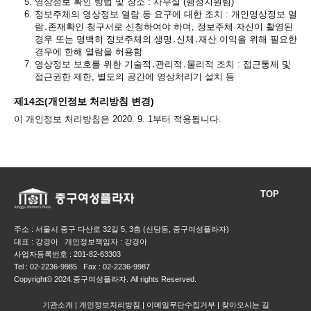
5.
영상정보 확인 방법 및 장소 : 사무실 (행정지원팀)
6.
정보주체의 영상정보 열람 등 요구에 대한 조치 : 개인영상정보 열
람․존재확인 청구서로 신청하여야 하며, 정보주체 자신이 촬영된
경우 또는 명백히 정보주체의 생명․신체․재산 이익을 위해 필요한
경우에 한해 열람을 허용함
7.
영상정보 보호를 위한 기술적․관리적․물리적 조치 : 접근통제 및
접근권한 제한, 별도의 공간에 영상처리기 설치 등
제14조(개인정보 처리방침 변경)
이 개인정보 처리방침은 2020. 9. 1부터 적용됩니다.
TOP
주소 : 서울시 중구 다산로 32길 5, 3층 (신당동, 중구여성플라자)
대표 : 강경아 개인정보책임자 : 강경아
사업자등록번호 : 201-82-63303
Tel : 02-2236-9985 Fax : 02-2236-9987
Copyright© 2024.중구여성플라자. All rights Reserved.
기관소개
개인정보처리방침
이메일무단수집거부
찾아오시는 길