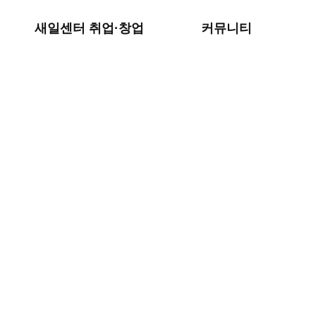
예비창업(인큐베이팅)
서식다운로드
새일센터 취업·창업
커뮤니티
찾아오시는 길
기관소개
찾아오시는 길