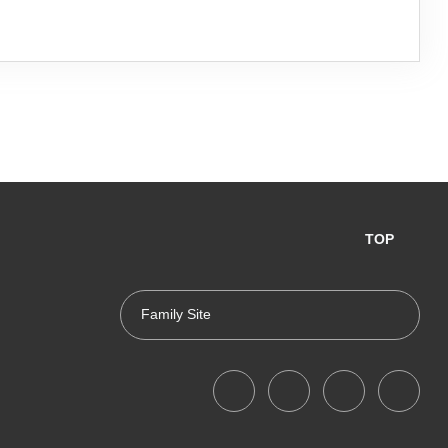
TOP
Family Site
대한어머니회
중구청
서울특별시
여성가족부
고용노동부