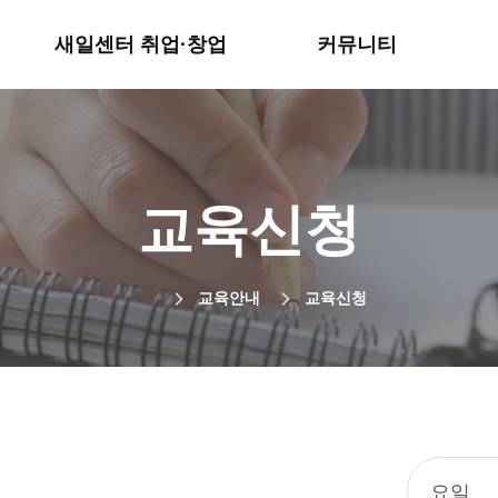
예비창업(인큐베이팅)
서식다운로드
새일센터 취업·창업
커뮤니티
교육신청
교육안내
교육신청
요일