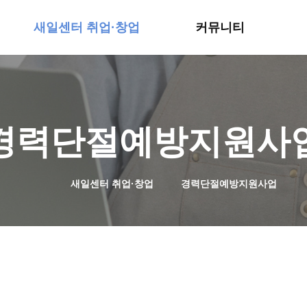
예비창업(인큐베이팅)
서식다운로드
새일센터 취업·창업
커뮤니티
경력단절예방지원사
새일센터 취업·창업
경력단절예방지원사업