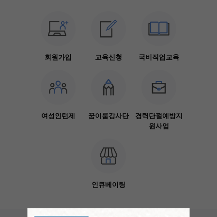
회원가입
교육신청
국비직업교육
여성인턴제
꿈이룸강사단
경력단절예방지
원사업
인큐베이팅