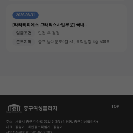
2026-08-31
[타라티피에스 그래픽스사업부문] 국내..
임금조건
면접 후 결정
근무지역
중구 남대문로9길 51, 효덕빌딩 4층 508호
TOP
주소 : 서울시 중구 다산로 32길 5, 3층 (신당동, 중구여성플라자)
대표 : 강경아 개인정보책임자 : 강경아
사업자등록번호 : 201-82-63303