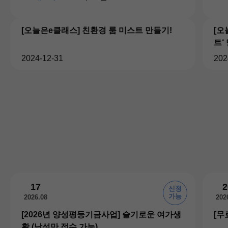
[오늘은e클래스] 친환경 룸 미스트 만들기!
[오
트‘
2024-12-31
202
17
2
신청
가능
2026.08
202
[2026년 양성평등기금사업] 슬기로운 여가생
[무
활 (남성만 접수 가능)