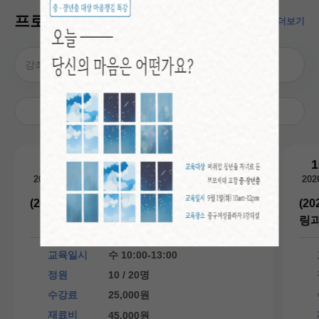
프로그램 안내
더보기
정규강좌
온라인강좌
특강
10
1
신청
가능
2026.08
202
(2026-3) 집에서 즐기는 라틴&하와이안 푸드
(2
링과
교육일시
수 10:00-13:00
정원
10 / 20명
수강료
25,000원
재료비
45,000원