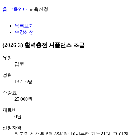
홈
교육안내
교육신청
목록보기
수강신청
(2026-3) 활력충전 셔플댄스 초급
유형
입문
정원
13 / 16명
수강료
25,000원
재료비
0원
신청자격
타구민 신청은 6월 8일(월) 10시부터 가능하며, 그 이전