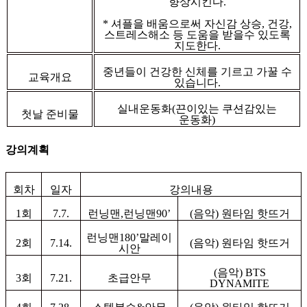
향상시킨다
.
*
셔플을 배움으로써 자신감 상승
,
건강
,
스트레스해소 등 도움을 받을수 있도록
지도한다
.
중년들이 건강한 신체를 기르고 가꿀 수
교육개요
있습니다
.
실내운동화
(
끈이있는 쿠션감있는
첫날 준비물
운동화
)
강의계획
회차
일자
강의내용
1
회
7.7.
런닝맨
,
런닝맨
90’
(
음악
)
원타임 핫뜨거
런닝맨
180’
말레이
2
회
7.14.
(
음악
)
원타임 핫뜨거
시안
(
음악
) BTS
3
회
7.21.
초급안무
DYNAMITE