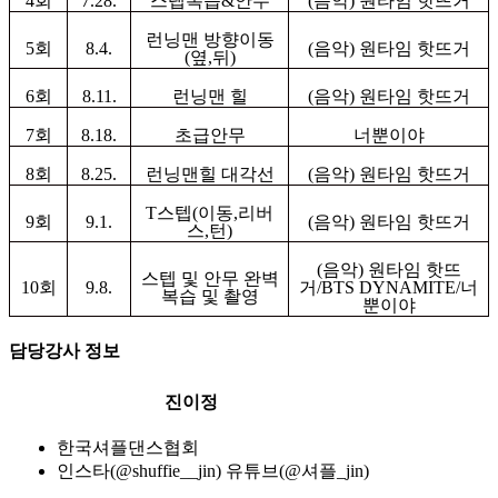
4
회
7.28.
스텝복습
&
안무
(
음악
)
원타임 핫뜨거
런닝맨 방향이동
5
회
8.4.
(
음악
)
원타임 핫뜨거
(
옆
,
뒤
)
6
회
8.11.
런닝맨 힐
(
음악
)
원타임 핫뜨거
7
회
8.18.
초급안무
너뿐이야
8
회
8.25.
런닝맨힐 대각선
(
음악
)
원타임 핫뜨거
T
스텝
(
이동
,
리버
9
회
9.1.
(
음악
)
원타임 핫뜨거
스
,
턴
)
(
음악
)
원타임 핫뜨
스텝 및 안무 완벽
10
회
9.8.
거
/BTS DYNAMITE/
너
복습 및 촬영
뿐이야
담당강사 정보
진이정
한국셔플댄스협회
인스타(@shuffie__jin) 유튜브(@셔플_jin)