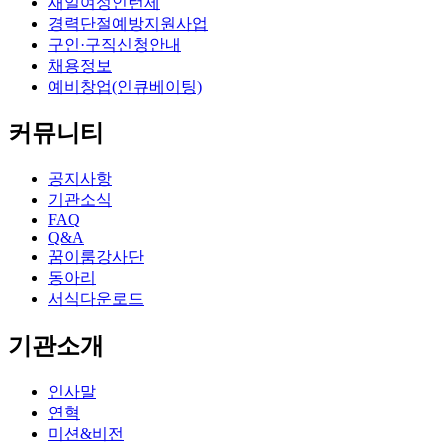
새일여성인턴제
경력단절예방지원사업
구인·구직신청안내
채용정보
예비창업(인큐베이팅)
커뮤니티
공지사항
기관소식
FAQ
Q&A
꿈이룸강사단
동아리
서식다운로드
기관소개
인사말
연혁
미션&비전