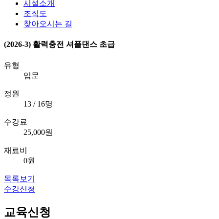
시설소개
조직도
찾아오시는 길
(2026-3) 활력충전 셔플댄스 초급
유형
입문
정원
13 / 16명
수강료
25,000원
재료비
0원
목록보기
수강신청
교육신청