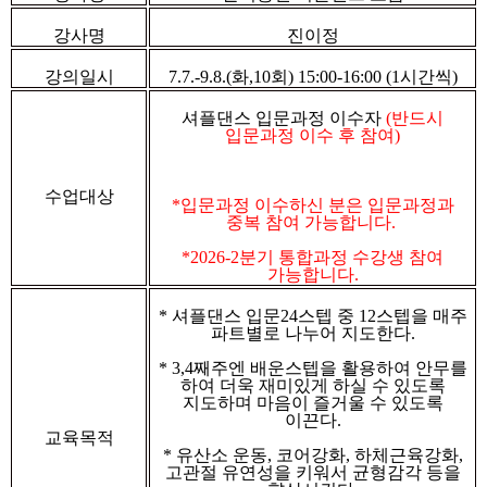
강사명
진이정
강의일시
7.7.-9.8.(
화
,10
회
) 15:00-16:00 (1
시간씩
)
셔플댄스 입문과정 이수자
(
반드시
입문과정 이수 후 참여
)
수업대상
*입문과정 이수하신 분은 입문과정과
중복 참여 가능합니다.
*2026-2분기 통합과정 수강생 참여
가능합니다.
*
셔플댄스 입문
24
스텝 중
12
스텝을 매주
파트별로 나누어 지도한다
.
* 3,4
째주엔 배운스텝을 활용하여 안무를
하여 더욱 재미있게 하실 수 있도록
지도하며 마음이 즐거울 수 있도록
이끈다
.
교육목적
*
유산소 운동
,
코어강화
,
하체근육강화
,
고관절 유연성을 키워서 균형감각 등을