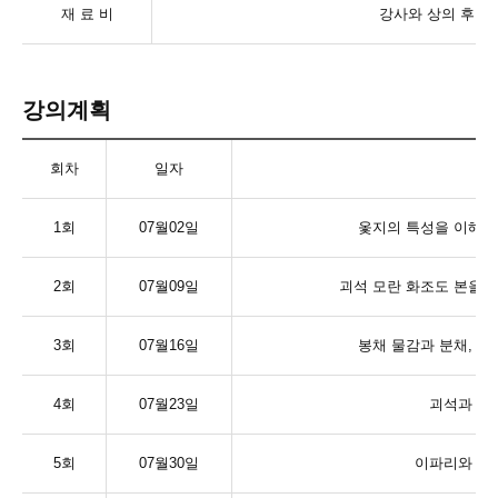
재 료 비
강사와 상의 후 
강의계획
회차
일자
1
회
07
월
02
일
옻지의 특성을 이해하
2
회
07
월
09
일
괴석 모란 화조도 본을 
3
회
07
월
16
일
봉채 물감과 분채
,
아
4
회
07
월
23
일
괴석과 꽃
5
회
07
월
30
일
이파리와 나