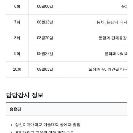
6
회
08
월
06
일
꽃과 
7
회
08
월
13
일
봉채
,
본남과 대자 
8
회
08
월
20
일
등황과 편채물감을 
9
회
08
월
27
일
잎맥과 나비의 
10
회
09
월
03
일
풀점과 꽃
,
라인을 마무리
담당강사 정보
송윤경
성신여자대학교 미술대학 공예과 졸업
홍익대학교 교육원 민화 과정 수료