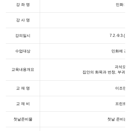
강 좌 명
민화
:
괴
강 사 명
강의일시
7.2.-9.3.(
목
,
수업대상
민화에 관심
괴석모란
교육내용개요
집안의 화목과 번창
,
부귀다
교 재 명
이조민화
교 재 비
프린트물
첫날준비물
첫날 준비는 