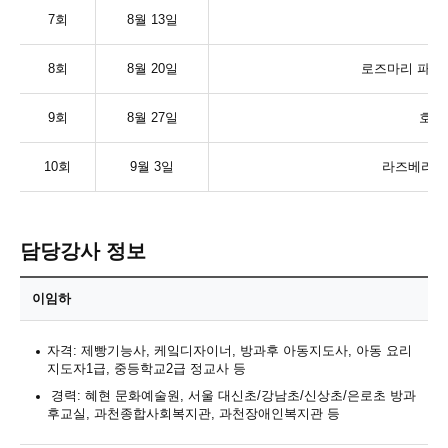
7
회
8
월
13
일
8
회
8
월
20
일
로즈마리 파마
9
회
8
월
27
일
호밀
10
회
9
월
3
일
라즈베리 
담당강사 정보
이임하
자격: 제빵기능사, 케잌디자이너, 방과후 아동지도사, 아동 요리
지도자1급, 중등학교2급 정교사 등
경력: 혜현 문화예술원, 서울 대신초/강남초/신상초/은로초 방과
후교실, 과천종합사회복지관, 과천장애인복지관 등