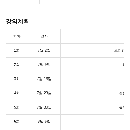
강의계획
회차
일자
1
회
7
월
2
일
오리엔테
2
회
7
월
9
일
라이
3
회
7
월
16
일
4
회
7
월
23
일
검은깨
5
회
7
월
30
일
블루치
6
회
8
월
6
일
탕