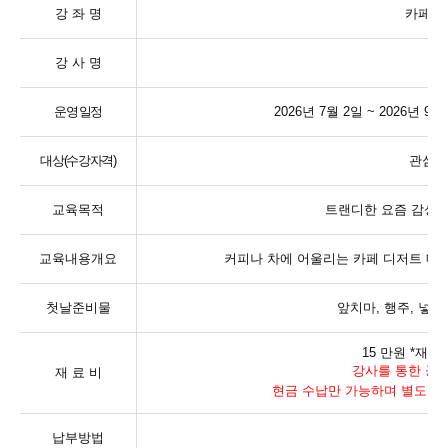
강 좌 명
카페 
강 사 명
이
운영 일정
2026
년
7
월
2
일
~ 2026
년
9
월
대상
(
수강자격
)
관심 
교육목적
트랜디한 요즘 감성에
교육내용개요
커피나 차에 어울리는 카페 디저트 메
첫날준비물
앞치마
,
행주
,
넣어
15
만원
*
재료비
강사를 통한 공
재 료 비
현금 수납만 가능하며 별도의
납부방법