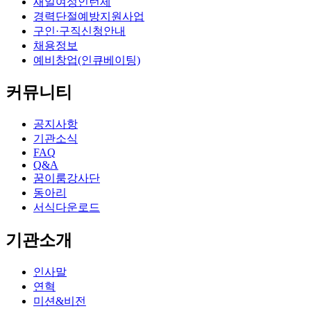
새일여성인턴제
경력단절예방지원사업
구인·구직신청안내
채용정보
예비창업(인큐베이팅)
커뮤니티
공지사항
기관소식
FAQ
Q&A
꿈이룸강사단
동아리
서식다운로드
기관소개
인사말
연혁
미션&비전