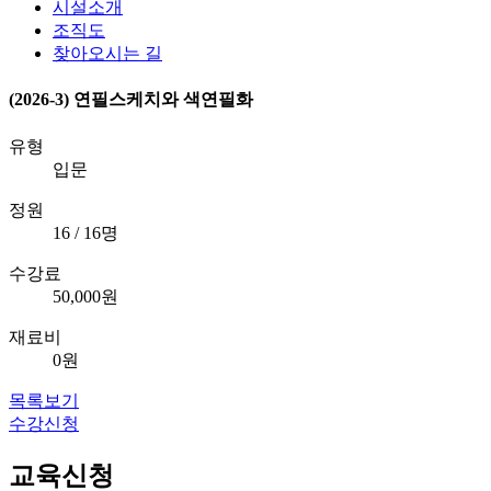
시설소개
조직도
찾아오시는 길
(2026-3) 연필스케치와 색연필화
유형
입문
정원
16 / 16명
수강료
50,000원
재료비
0원
목록보기
수강신청
교육신청