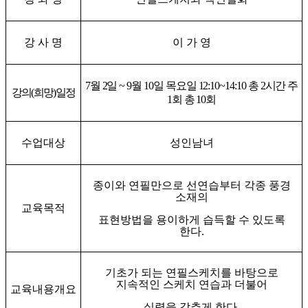
강 사 명
이 가 영
7
월
2
일
~ 9
월
10
일 목요일
12:10~14:10
총
2
시간 주
강의
(
희망
)
일정
1
회 총
10
회
수업대상
성인남녀
종이와 연필만으로 선연습부터 각종 풍경
소재의
교육목적
표현방법을 용이하게 습득할 수 있도록
한다
.
기초가 되는 연필스케치를 바탕으로
지속적인 스케치 연습과 더불어
교육내용개요
실력을 갖추게 한다
.