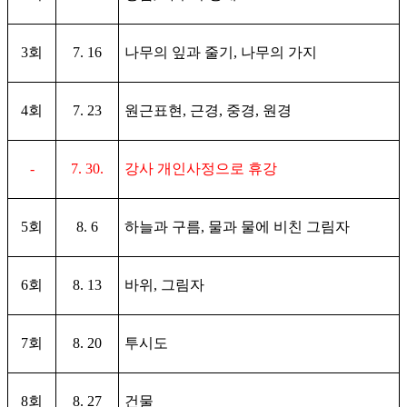
3
회
7. 16
나무의 잎과 줄기
,
나무의 가지
4
회
7. 23
원근표현
,
근경
,
중경
,
원경
-
7. 30.
강사 개인사정으로 휴강
5
회
8. 6
하늘과 구름
,
물과 물에 비친 그림자
6
회
8. 13
바위
,
그림자
7
회
8. 20
투시도
8
회
8. 27
건물