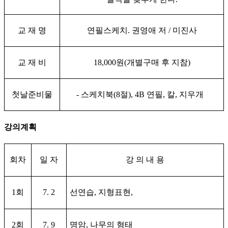
교 재 명
연필스케치
.
권영애 저
/
미진사
교 재 비
18,000
원
(
개별구매 후 지참
)
첫날준비물
-
스케치북
(8
절
), 4B
연필
,
칼
,
지우개
강의계획
회차
일 자
강 의 내 용
1
회
7. 2
선연습
,
지형표현
,
2
회
7. 9
명암
,
나무의 형태