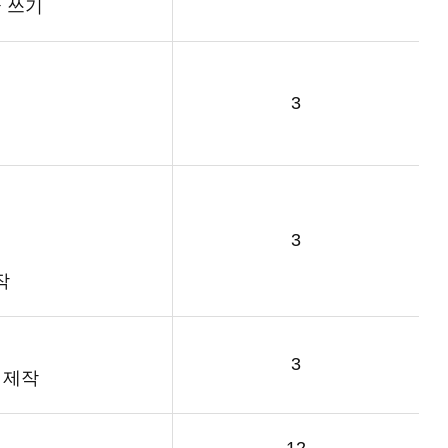
글 쓰기
3
3
작
3
 제작