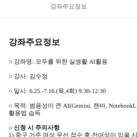
강좌주요정보
강좌주요정보
○
강좌명
:
모두를 위한 실생활
AI
활용
○
강사
:
김수정
○
일시
: 6.25.-7.16.(
목
,4
회
) 9:30-12:30
○
목적
:
범용성이 큰
AI(Gemini
,
캔바
, Notebook
활용법 습득
○
신청 시 주의사항
1)
중구 거주 여성 우선 접수 후 잔여석이 있을 