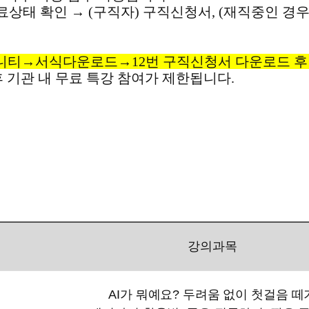
완료상태 확인
→
(
구직자
)
구직신청서
, (
재직중인 경
니티→서식다운로드→12번 구직신청서 다운로드 후 
 기관 내 무료 특강 참여가 제한됩니다
.
강의과목
AI
가 뭐예요
?
두려움 없이 첫걸음 떼