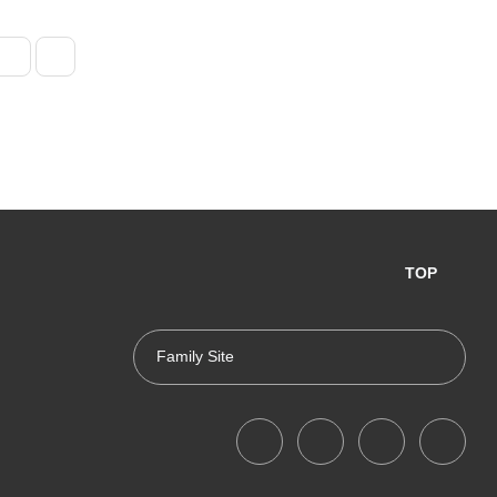
TOP
Family Site
대한어머니회
중구청
서울특별시
여성가족부
고용노동부