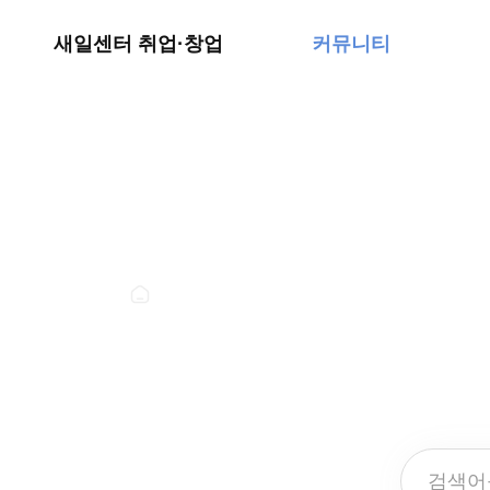
예비창업(인큐베이팅)
서식다운로드
새일센터 취업·창업
커뮤니티
공지사항
커뮤니티
공지사항