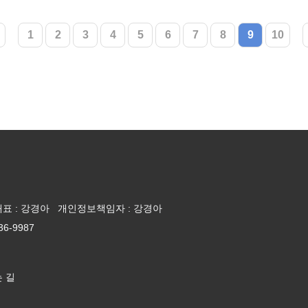
1
2
3
4
5
6
7
8
9
10
대표 : 강경아 개인정보책임자 : 강경아
236-9987
 길